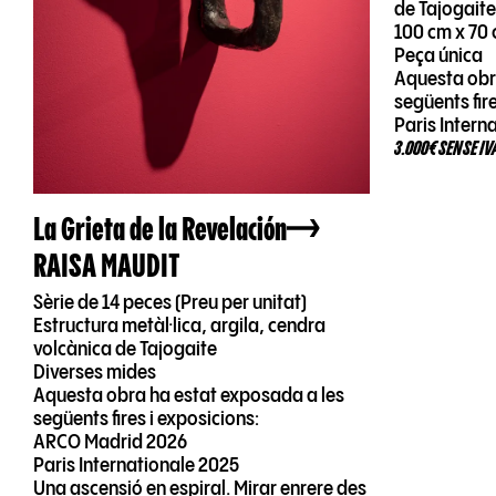
de Tajogait
100 cm x 70
Peça única
Aquesta obr
següents fir
Paris Intern
3.000€ SENSE IV
La Grieta de la Revelación
RAISA MAUDIT
Sèrie de 14 peces (Preu per unitat)
Estructura metàl·lica, argila, cendra
volcànica de Tajogaite
Diverses mides
Aquesta obra ha estat exposada a les
següents fires i exposicions:
ARCO Madrid 2026
Paris Internationale 2025
Una ascensió en espiral. Mirar enrere des