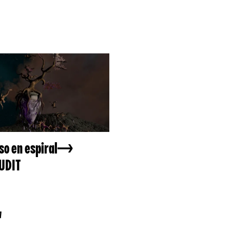
so en espiral
UDIT
A