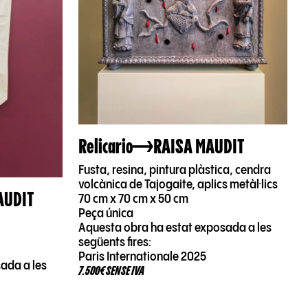
Relicario
RAISA MAUDIT
Fusta, resina, pintura plàstica, cendra
volcànica de Tajogaite, aplics metàl·lics
AUDIT
70 cm x 70 cm x 50 cm
Peça única
Aquesta obra ha estat exposada a les
següents fires:
Paris Internationale 2025
ada a les
7.500€ SENSE IVA