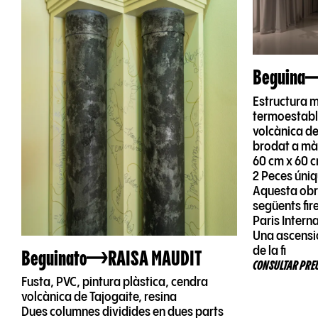
Beguina
Estructura m
termoestable
volcànica de 
brodat a mà,
60 cm x 60 
2 Peces úniq
Aquesta obr
següents fire
Paris Intern
Una ascensió
de la fi
Beguinato
RAISA MAUDIT
CONSULTAR PRE
Fusta, PVC, pintura plàstica, cendra
volcànica de Tajogaite, resina
Dues columnes dividides en dues parts