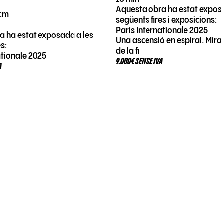
e
Aquesta obra ha estat expos
 cm
següents fires i exposicions:
Paris Internationale 2025
a ha estat exposada a les
Una ascensió en espiral. Mir
es:
de la fi
ationale 2025
9.000€ SENSE IVA
A