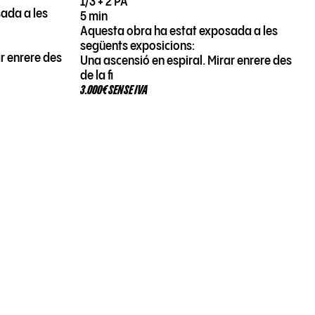
1/3 + 2 PA
ada a les
5 min
Aquesta obra ha estat exposada a les
següents exposicions:
ar enrere des
Una ascensió en espiral. Mirar enrere des
de la fi
3.000€ SENSE IVA