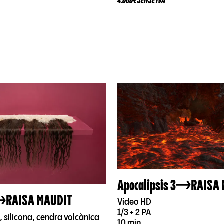
4.000€ SENSE IVA
Apocalipsis 3
RAISA
RAISA MAUDIT
Vídeo HD
1/3 + 2 PA
 silicona, cendra volcànica
10 min