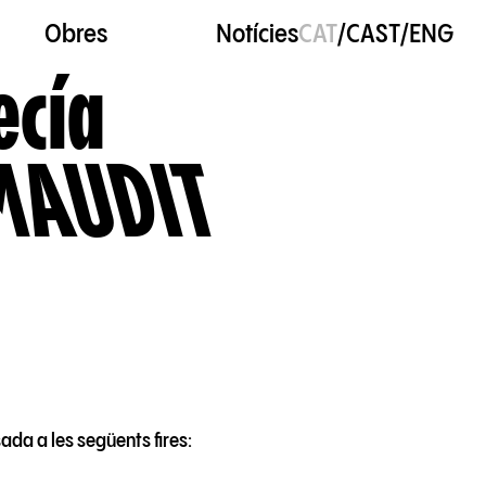
Obres
Notícies
CAT
/
CAST
/
ENG
ecía
MAUDIT
da a les següents fires: