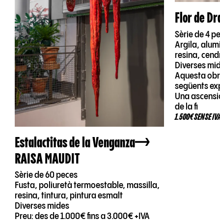
Flor de D
Sèrie de 4 p
Argila, alumi
resina, cend
Diverses mi
Aquesta obr
següents ex
Una ascensió
de la fi
1.500€ SENSE IV
Estalactitas de la Venganza
RAISA MAUDIT
Sèrie de 60 peces
Fusta, poliuretà termoestable, massilla,
resina, tintura, pintura esmalt
Diverses mides
Preu: des de 1.000€ fins a 3.000€ +IVA