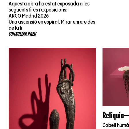
Aquesta obra ha estat exposada a les
següents fires i exposicions:
ARCO Madrid 2026
Una ascensió en espiral. Mirar enrere des
de la fi
CONSULTAR PREU
Reliquia
Cabell humà,