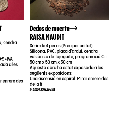
T
Dedos de muerta
RAISA MAUDIT
na, cendra
Sèrie de 4 peces (Preu per unitat)
Silicona, PVC, placa d'arduí, cendra
volcànica de Tajogaite, programació C++
0€ +IVA
50 cm x 50 cm x 50 cm
ada a les
Aquesta obra ha estat exposada a les
següents exposicions:
Una ascensió en espiral. Mirar enrere des
ar enrere des
de la fi
5.500€ SENSE IVA