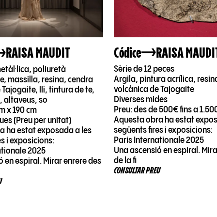
Códice
RAISA MAUDI
RAISA MAUDIT
Sèrie de 12 peces
etàl·lica, poliuretà
Argila, pintura acrílica, resi
, massilla, resina, cendra
volcànica de Tajogaite
Tajogaite, lli, tintura de te,
Diverses mides
 altaveus, so
Preu: des de 500€ fins a 1.50
cm x 190 cm
Aquesta obra ha estat expos
ues (Preu per unitat)
següents fires i exposicions:
a ha estat exposada a les
Paris Internationale 2025
s i exposicions:
Una ascensió en espiral. Mir
ationale 2025
de la fi
 en espiral. Mirar enrere des
CONSULTAR PREU
U