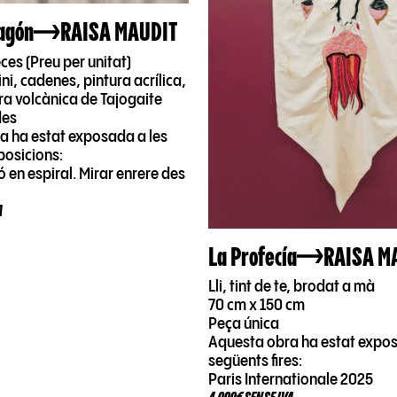
ragón
RAISA MAUDIT
eces (Preu per unitat)
ni, cadenes, pintura acrílica,
ra volcànica de Tajogaite
des
a ha estat exposada a les
posicions:
 en espiral. Mirar enrere des
A
La Profecía
RAISA M
Lli, tint de te, brodat a mà
70 cm x 150 cm
Peça única
Aquesta obra ha estat expos
següents fires:
Paris Internationale 2025