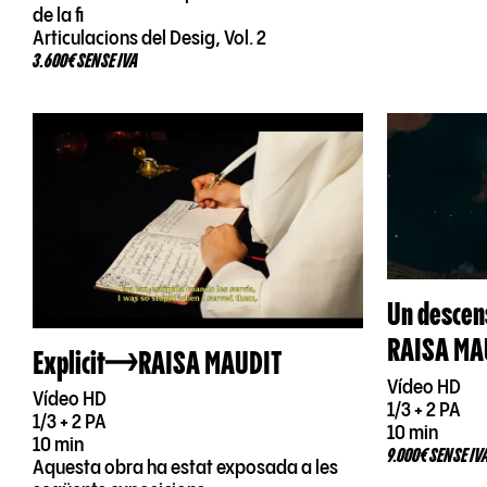
de la fi
Articulacions del Desig, Vol. 2
3.600€ SENSE IVA
Un descen
RAISA MA
Explicit
RAISA MAUDIT
Vídeo HD
Vídeo HD
1/3 + 2 PA
1/3 + 2 PA
10 min
10 min
9.000€ SENSE IV
Aquesta obra ha estat exposada a les