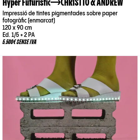
Hyper Futuristic
CHRISTTO & ANDREW
Impressió de tintes pigmentades sobre paper
fotogràfic (enmarcat)
120 x 90 cm
Ed. 1/5 + 2 PA
5.500€ SENSE IVA