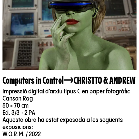
Computers in Control
CHRISTTO & ANDREW
Impressió digital d'arxiu tipus C en paper fotogràfic
Canson Rag
50 × 70 cm
Ed. 3/3 + 2 PA
Aquesta obra ha estat exposada a les següents
exposicions:
W.O.R.M. / 2022