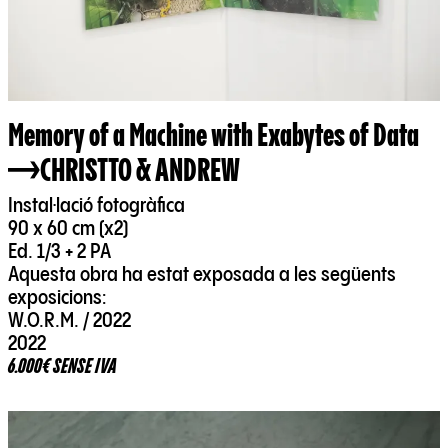
Memory of a Machine with Exabytes of Data
CHRISTTO & ANDREW
Instal·lació fotogràfica
90 x 60 cm (x2)
Ed. 1/3 + 2 PA
Aquesta obra ha estat exposada a les següents
exposicions:
W.O.R.M. / 2022
2022
6.000€ SENSE IVA