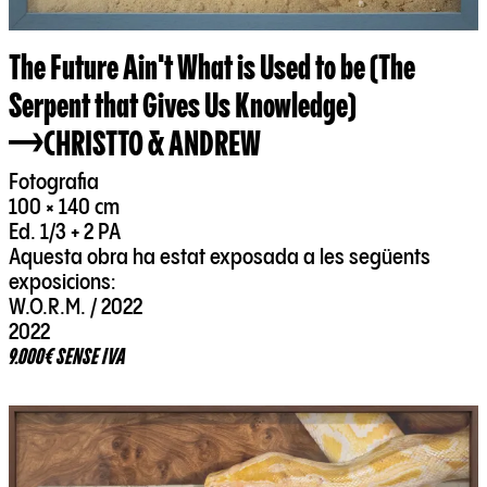
The Future Ain't What is Used to be (The
Serpent that Gives Us Knowledge)
CHRISTTO & ANDREW
Fotografia
100 × 140 cm
Ed. 1/3 + 2 PA
Aquesta obra ha estat exposada a les següents
exposicions:
W.O.R.M. / 2022
2022
9.000€ SENSE IVA