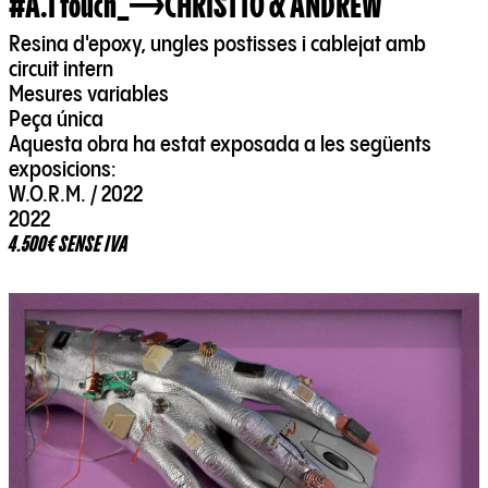
#A.I touch_
CHRISTTO & ANDREW
Resina d'epoxy, ungles postisses i cablejat amb
circuit intern
Mesures variables
Peça única
Aquesta obra ha estat exposada a les següents
exposicions:
W.O.R.M. / 2022
2022
4.500€ SENSE IVA