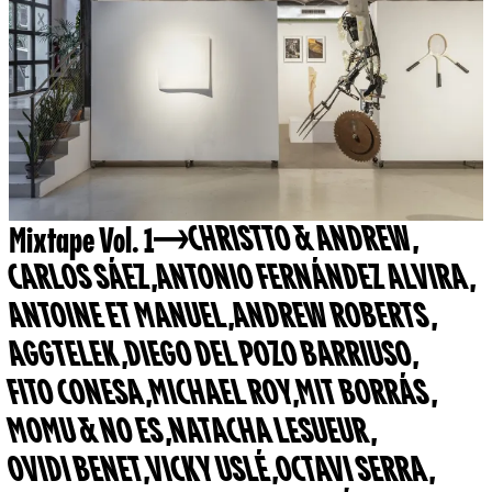
Mixtape Vol. 1
CHRISTTO & ANDREW
,
CARLOS SÁEZ
,
ANTONIO FERNÁNDEZ ALVIRA
,
ANTOINE ET MANUEL
,
ANDREW ROBERTS
,
AGGTELEK
,
DIEGO DEL POZO BARRIUSO
,
FITO CONESA
,
MICHAEL ROY
,
MIT BORRÁS
,
MOMU & NO ES
,
NATACHA LESUEUR
,
OVIDI BENET
,
VICKY USLÉ
,
OCTAVI SERRA
,