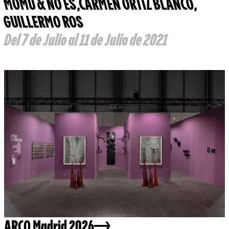
MOMU & NO ES
,
CARMEN ORTÍZ BLANCO
,
GUILLERMO ROS
Del 7 de Julio al 11 de Julio de 2021
ARCO Madrid 2026