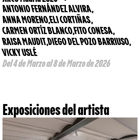
ANTONIO FERNÁNDEZ ALVIRA
,
ANNA MORENO
,
ELI CORTIÑAS
,
CARMEN ORTÍZ BLANCO
,
FITO CONESA
,
RAISA MAUDIT
,
DIEGO DEL POZO BARRIUSO
,
VICKY USLÉ
Del 4 de Marzo al 8 de Marzo de 2026
Exposiciones del artista