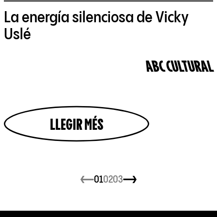
La energía silenciosa de Vicky
Uslé
ABC CULTURAL
LLEGIR MÉS
01
02
03