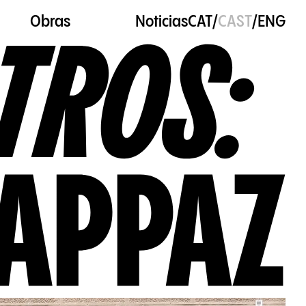
Obras
Noticias
CAT
/
CAST
/
ENG