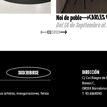
Noi de poble
CARLES
Del 18 de Septiembre al
01
02
03
DIRECCIÓN
SUSCRIBIRSE
C/ Ca l’Alegre de 
Baixos C,
08024 Barcelona
us artistas, inauguraciones, ferias
T. 93 4869090