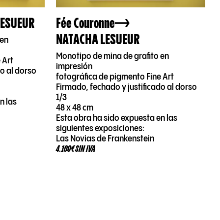
LESUEUR
Fée Couronne
NATACHA LESUEUR
 en
Monotipo de mina de grafito en
 Art
impresión
do al dorso
fotográfica de pigmento Fine Art
Firmado, fechado y justificado al dorso
1/3
n las
48 x 48 cm
Esta obra ha sido expuesta en las
siguientes exposiciones:
Las Novias de Frankenstein
4.100€ SIN IVA