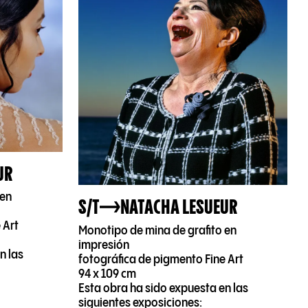
UR
 en
S/T
NATACHA LESUEUR
 Art
Monotipo de mina de grafito en
impresión
n las
fotográfica de pigmento Fine Art
94 x 109 cm
Esta obra ha sido expuesta en las
siguientes exposiciones: