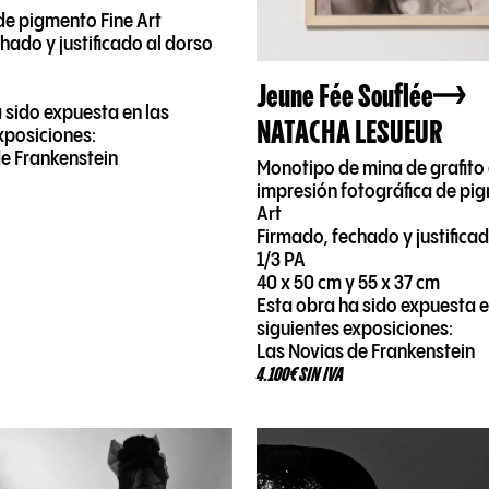
de pigmento Fine Art
hado y justificado al dorso
Jeune Fée Souflée
 sido expuesta en las
NATACHA LESUEUR
xposiciones:
de Frankenstein
Monotipo de mina de grafito
impresión fotográfica de pi
Art
Firmado, fechado y justifica
1/3 PA
40 x 50 cm y 55 x 37 cm
Esta obra ha sido expuesta e
siguientes exposiciones:
Las Novias de Frankenstein
4.100€ SIN IVA