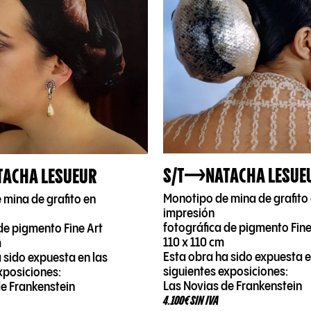
S/T
NATACHA LESUE
TACHA LESUEUR
Monotipo de mina de grafito
 mina de grafito en
impresión
fotográfica de pigmento Fine
de pigmento Fine Art
110 x 110 cm
m
Esta obra ha sido expuesta e
 sido expuesta en las
siguientes exposiciones:
xposiciones:
Las Novias de Frankenstein
de Frankenstein
4.100€ SIN IVA