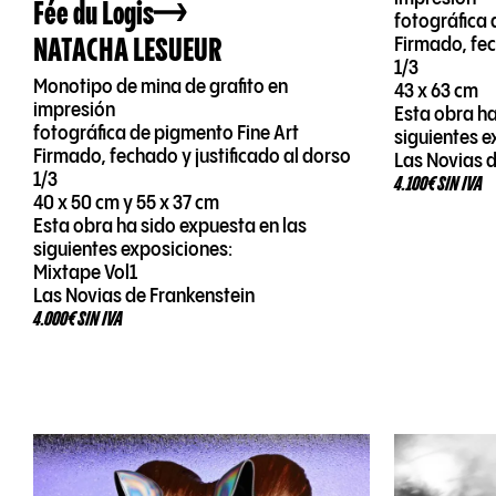
Fée du Logis
fotográfica 
NATACHA LESUEUR
Firmado, fec
1/3
Monotipo de mina de grafito en
43 x 63 cm
impresión
Esta obra ha
fotográfica de pigmento Fine Art
siguientes e
Firmado, fechado y justificado al dorso
Las Novias 
1/3
4.100€ SIN IVA
40 x 50 cm y 55 x 37 cm
Esta obra ha sido expuesta en las
siguientes exposiciones:
Mixtape Vol1
Las Novias de Frankenstein
4.000€ SIN IVA