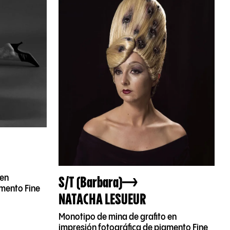
S/T (Barbara)
 en
gmento Fine
NATACHA LESUEUR
Monotipo de mina de grafito en
impresión fotográfica de pigmento Fine