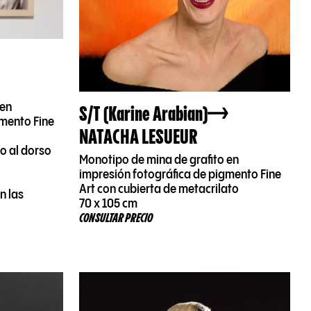
S/T (Karine Arabian)
 en
gmento Fine
NATACHA LESUEUR
do al dorso
Monotipo de mina de grafito en
impresión fotográfica de pigmento Fine
Art con cubierta de metacrilato
n las
70 x 105 cm
CONSULTAR PRECIO