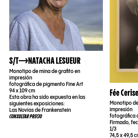
S/T
NATACHA LESUEUR
Monotipo de mina de grafito en
impresión
fotográfica de pigmento Fine Art
Fée Ceris
94 x 109 cm
Esta obra ha sido expuesta en las
Monotipo de
siguientes exposiciones:
impresión
Las Novias de Frankenstein
fotográfica 
CONSULTAR PRECIO
Firmado, fec
1/3
74,5 x 49,5 