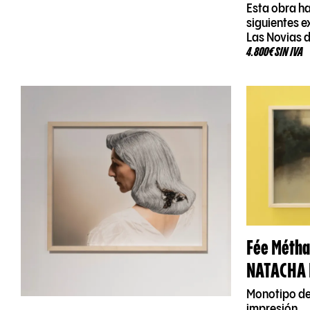
Esta obra ha
siguientes e
Las Novias 
4.800€ SIN IVA
Fée Méth
NATACHA 
Monotipo de
impresión