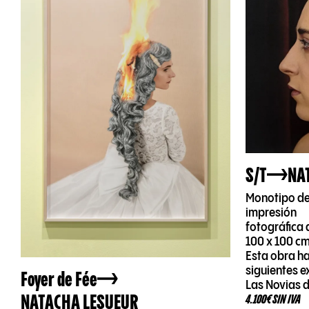
S/T
NA
Monotipo de
impresión
fotográfica 
100 x 100 c
Esta obra ha
siguientes e
Foyer de Fée
Las Novias 
NATACHA LESUEUR
4.100€ SIN IVA