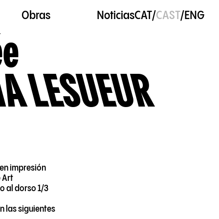
Obras
Noticias
CAT
/
CAST
/
ENG
ée
A LESUEUR
 en impresión
 Art
o al dorso 1/3
n las siguientes