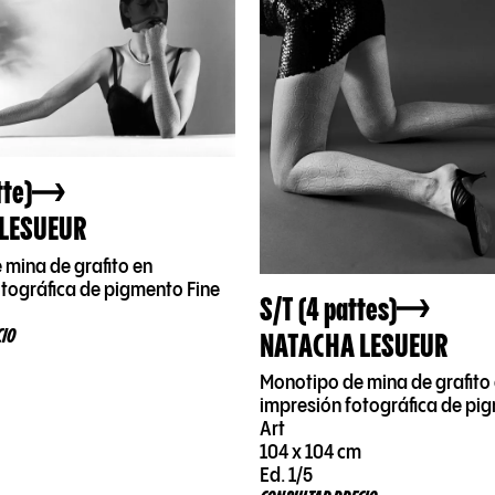
tte)
LESUEUR
 mina de grafito en
otográfica de pigmento Fine
S/T (4 pattes)
NATACHA LESUEUR
CIO
Monotipo de mina de grafito
impresión fotográfica de pi
Art
104 x 104 cm
Ed. 1/5