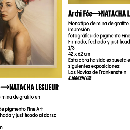
Archi Fée
NATACHA 
Monotipo de mina de grafito
impresión
fotográfica de pigmento Fine
Firmado, fechado y justifica
1/3
42 x 62 cm
Esta obra ha sido expuesta e
siguientes exposiciones:
Las Novias de Frankenstein
4.100€ SIN IVA
e
NATACHA LESUEUR
 mina de grafito en
de pigmento Fine Art
hado y justificado al dorso
cm