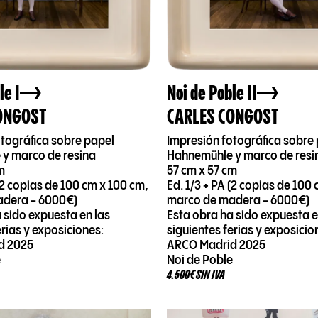
le I
Noi de Poble II
ONGOST
CARLES CONGOST
otográfica sobre papel
Impresión fotográfica sobre
y marco de resina
Hahnemühle y marco de resi
m
57 cm x 57 cm
 (2 copias de 100 cm x 100 cm,
Ed. 1/3 + PA (2 copias de 100
adera - 6000€)
marco de madera - 6000€)
 sido expuesta en las
Esta obra ha sido expuesta e
erias y exposiciones:
siguientes ferias y exposicio
d 2025
ARCO Madrid 2025
e
Noi de Poble
4.500€ SIN IVA