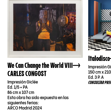
Italodisco
We Can Change the World VIII
Impresión Gi
CARLES CONGOST
150 cm x 21
Ed. 3 P. A
Impresión Giclée
CONSULTAR PRE
Ed. 1/5 + PA
86 cm x 107 cm
Esta obra ha sido expuesta en las
siguientes ferias:
ARCO Madrid 2024