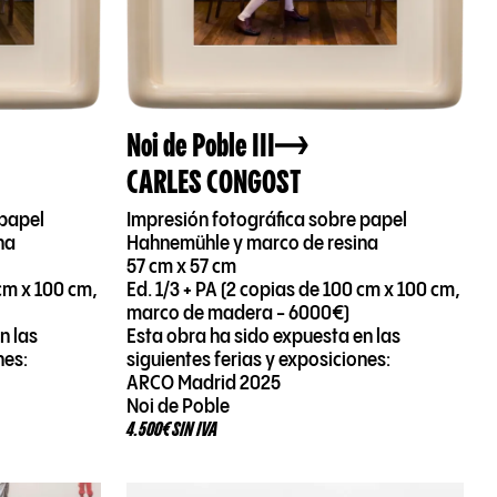
Noi de Poble III
CARLES CONGOST
 papel
Impresión fotográfica sobre papel
na
Hahnemühle y marco de resina
57 cm x 57 cm
 cm x 100 cm,
Ed. 1/3 + PA (2 copias de 100 cm x 100 cm,
marco de madera - 6000€)
n las
Esta obra ha sido expuesta en las
nes:
siguientes ferias y exposiciones:
ARCO Madrid 2025
Noi de Poble
4.500€ SIN IVA