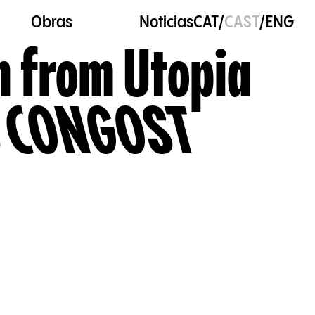
Obras
Noticias
CAT
/
CAST
/
ENG
 from Utopia
 CONGOST