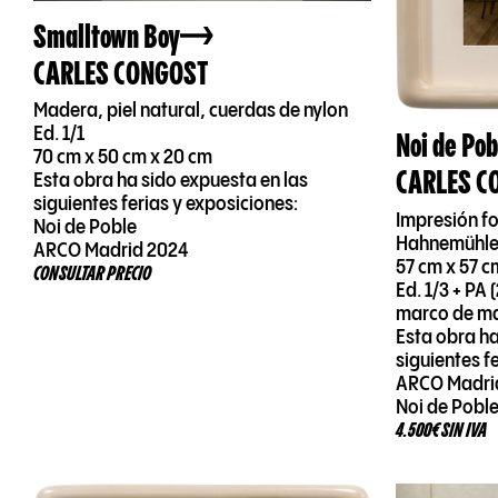
Smalltown Boy
CARLES CONGOST
Madera, piel natural, cuerdas de nylon
Ed. 1/1
Noi de Pob
70 cm x 50 cm x 20 cm
CARLES C
Esta obra ha sido expuesta en las
siguientes ferias y exposiciones:
Impresión f
Noi de Poble
Hahnemühle 
ARCO Madrid 2024
57 cm x 57 c
CONSULTAR PRECIO
Ed. 1/3 + PA
marco de m
Esta obra ha
siguientes f
ARCO Madri
Noi de Pobl
4.500€ SIN IVA