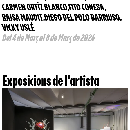
CARMEN ORTÍZ BLANCO
,
FITO CONESA
,
RAISA MAUDIT
,
DIEGO DEL POZO BARRIUSO
,
VICKY USLÉ
Del 4 de Març al 8 de Març de 2026
Exposicions de l'artista