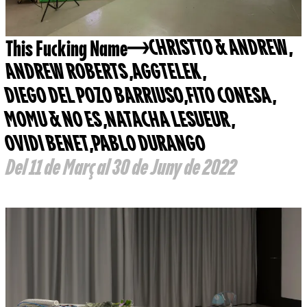
This Fucking Name
CHRISTTO & ANDREW
,
ANDREW ROBERTS
,
AGGTELEK
,
DIEGO DEL POZO BARRIUSO
,
FITO CONESA
,
MOMU & NO ES
,
NATACHA LESUEUR
,
OVIDI BENET
,
PABLO DURANGO
Del 11 de Març al 30 de Juny de 2022