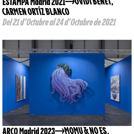
ESTAMPA Madrid 2021
OVIDI BENET
,
CARMEN ORTÍZ BLANCO
Del 21 d’Octubre al 24 d’Octubre de 2021
ARCO Madrid 2023
MOMU & NO ES
,