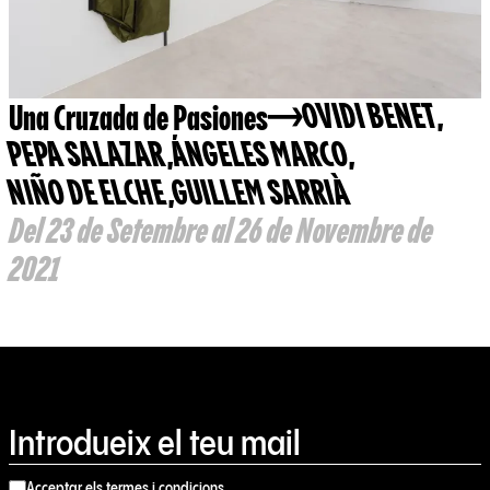
Una Cruzada de Pasiones
OVIDI BENET
,
PEPA SALAZAR
,
ÁNGELES MARCO
,
NIÑO DE ELCHE
,
GUILLEM SARRIÀ
Del 23 de Setembre al 26 de Novembre de
2021
Acceptar els termes i condicions