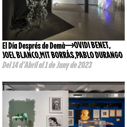
El Día Després de Demà
OVIDI BENET
,
JOEL BLANCO
,
MIT BORRÁS
,
PABLO DURANGO
Del 14 d’Abril al 1 de Juny de 2023