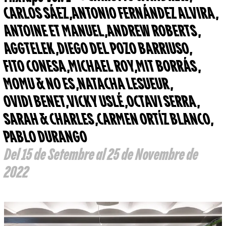
CARLOS SÁEZ
,
ANTONIO FERNÁNDEZ ALVIRA
,
ANTOINE ET MANUEL
,
ANDREW ROBERTS
,
AGGTELEK
,
DIEGO DEL POZO BARRIUSO
,
FITO CONESA
,
MICHAEL ROY
,
MIT BORRÁS
,
MOMU & NO ES
,
NATACHA LESUEUR
,
OVIDI BENET
,
VICKY USLÉ
,
OCTAVI SERRA
,
SARAH & CHARLES
,
CARMEN ORTÍZ BLANCO
,
PABLO DURANGO
Del 15 de Setembre al 25 de Novembre de
2022