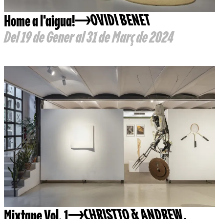
Home a l'aigua!
OVIDI BENET
Del 19 de Gener al 31 de Març de 2024
Mixtape Vol. 1
CHRISTTO & ANDREW
,