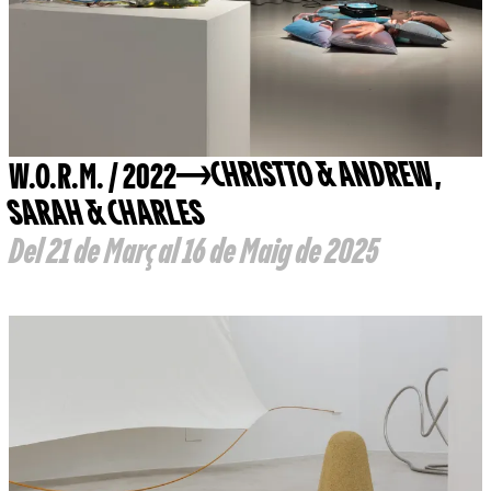
W.O.R.M. / 2022
CHRISTTO & ANDREW
,
SARAH & CHARLES
Del 21 de Març al 16 de Maig de 2025